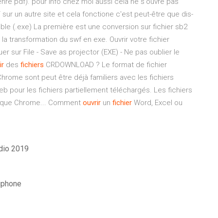
(genre pdf). pour info chez moi aussi cela ne s'ouvre pas
F sur un autre site et cela fonctione c'est peut-être que dis-
ble (.exe) La première est une conversion sur fichier sb2
 la transformation du swf en exe. Ouvrir votre fichier
uer sur File - Save as projector (EXE) - Ne pas oublier le
ir
des
fichiers
CRDOWNLOAD ? Le format de fichier
ome sont peut être déjà familiers avec les fichiers
 pour les fichiers partiellement téléchargés. Les fichiers
sque Chrome... Comment
ouvrir
un
fichier
Word, Excel ou
dio 2019
 iphone