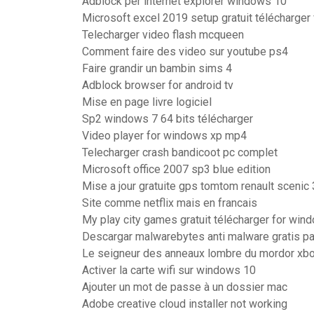
Adblock per internet explorer windows 10
Microsoft excel 2019 setup gratuit télécharger
Telecharger video flash mcqueen
Comment faire des video sur youtube ps4
Faire grandir un bambin sims 4
Adblock browser for android tv
Mise en page livre logiciel
Sp2 windows 7 64 bits télécharger
Video player for windows xp mp4
Telecharger crash bandicoot pc complet
Microsoft office 2007 sp3 blue edition
Mise a jour gratuite gps tomtom renault scenic 
Site comme netflix mais en francais
My play city games gratuit télécharger for win
Descargar malwarebytes anti malware gratis p
Le seigneur des anneaux lombre du mordor xb
Activer la carte wifi sur windows 10
Ajouter un mot de passe à un dossier mac
Adobe creative cloud installer not working