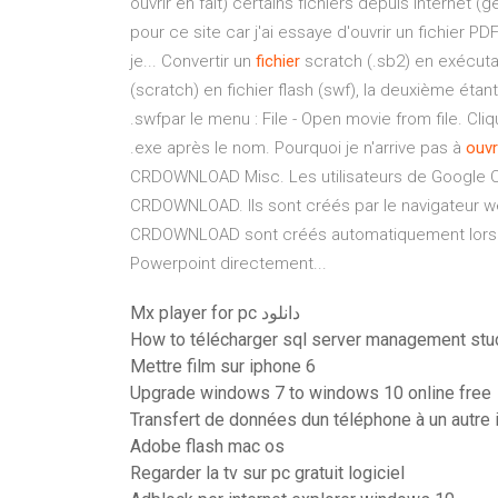
ouvrir en fait) certains fichiers depuis internet 
pour ce site car j'ai essaye d'ouvrir un fichier PD
je... Convertir un
fichier
scratch (.sb2) en exécuta
(scratch) en fichier flash (swf), la deuxième étant
.swfpar le menu : File - Open movie from file. Cliq
.exe après le nom. Pourquoi je n'arrive pas à
ouvr
CRDOWNLOAD Misc. Les utilisateurs de Google Chr
CRDOWNLOAD. Ils sont créés par le navigateur web
CRDOWNLOAD sont créés automatiquement lor
Powerpoint directement...
Mx player for pc دانلود
How to télécharger sql server management stu
Mettre film sur iphone 6
Upgrade windows 7 to windows 10 online free
Transfert de données dun téléphone à un autre
Adobe flash mac os
Regarder la tv sur pc gratuit logiciel