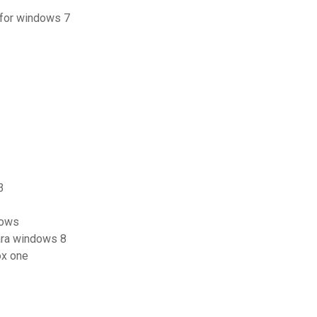
 for windows 7
3
dows
ara windows 8
ox one