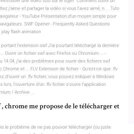
etrouver une vidéo tuto sur le sujet ''Comment ouvrir un
ez j'aime et partager la vidéo si vous l'avez aimé, n ... Tuto
navigateur - YouTube Présentation d'un moyen simple pour
s navigateurs. SWF Opener - Frequently Asked Questions
 play flash animation
n portant l'extension swf J'ai pourtant téléchargé la dernière
. Ouvrir un fichier swf avec Firefox ou Chromium ... -
14.04, j’ai des problèmes pour ouvrir des fichiers swf
 Chrome et ... FLV Extension de fichier - Qu'est-ce que .flv
 d'ouvrir un .flv fichier, vous pouvez indiquer à Windows
lors, l'ouverture d'un .flv fichier s'ouvre l'application
mium / Archive ...
 , chrome me propose de le télécharger et
rfois le problème de ne pas pouvoir télécharger (ou juste