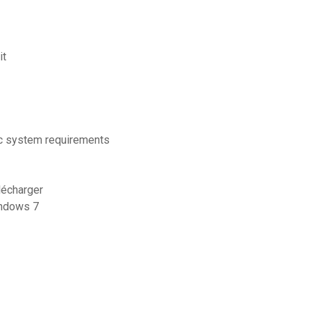
it
pc system requirements
lécharger
indows 7