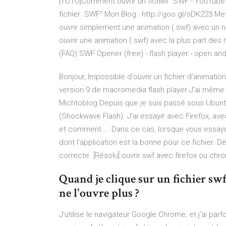
[TUTO]Comment ouvrir un fichier .SWF - YouTube R
fichier .SWF'' Mon Blog : http://goo.gl/sDK223 Mett
ouvrir simplement une animation (.swf) avec un 
ouvrir une animation (.swf) avec la plus part de
(FAQ) SWF Opener (free) - flash player - open and
Bonjour, Impossible d'ouvrir un fichier d'animatio
version 9 de macromedia flash player J'ai même ..
Michtoblog Depuis que je suis passé sous Ubuntu 
(Shockwave Flash). J’ai essayé avec Firefox, avec
et comment ... Dans ce cas, lorsque vous essayez
dont l'application est la bonne pour ce fichier. Dès 
correcte. [Résolu] ouvrir swf avec firefox ou chro
Quand je clique sur un fichier swf
ne l'ouvre plus ?
J'utilise le navigateur Google Chrome, et j'ai pa