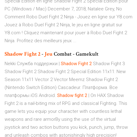
Special Edition en ligne Shadow Fight 2 Special Edition pour
PC (Windows / Mac) December 7, 2018, Natalee Grey, No
Comment Robo Duel Fight 2 Ninja - Jouez en ligne sur Y8.com
Jouez à Robo Duel Fight 2 Ninja, le jeu en ligne gratuit sur
Y8.com ! Cliquez maintenant pour jouer à Robo Duel Fight 2
Ninja. Profitez des meilleurs jeux ...
Shadow
Fight
2
-
Jeu
Combat - Gamekult
Nekki Служба поддержки |
Shadow
Fight
2
Shadow Fight 3
Shadow Fight 2 Shadow Fight 2 Special Edition 11х11: New
Season 11x11 Vector 2 Vector Meemz Shadow Fight 2
(Nintendo Switch Edition) Cascadeur. Платформа. Все
платформы iOS Android.
Shadow
fight
2
| On HAX Shadow
Fight 2 is a nail-biting mix of RPG and classical Fighting. This
game lets you equip your character with countless lethal
weapons and rare armorBy using the use of the virtual
joystick and two action buttons you kick, punch, jump, throw
and unleash combos with astonishingly high precision!